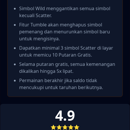
Simbol Wild menggantikan semua simbol
kecuali Scatter.
Fitur Tumble akan menghapus simbol
pemenang dan menurunkan simbol baru
untuk mengisinya.
Dapatkan minimal 3 simbol Scatter di layar
untuk memicu 10 Putaran Gratis.
Selama putaran gratis, semua kemenangan
dikalikan hingga 5x lipat.
Permainan berakhir jika saldo tidak
mencukupi untuk taruhan berikutnya.
4.9
⭐⭐⭐⭐⭐