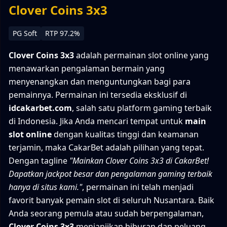
Clover Coins 3x3
PG Soft
RTP 97.2%
Clover Coins 3x3
adalah permainan slot online yang
menawarkan pengalaman bermain yang
menyenangkan dan menguntungkan bagi para
pemainnya. Permainan ini tersedia eksklusif di
idcakarbet.com
, salah satu platform gaming terbaik
di Indonesia. Jika Anda mencari tempat untuk
main
slot online
dengan kualitas tinggi dan keamanan
terjamin, maka CakarBet adalah pilihan yang tepat.
Dengan tagline
"Mainkan Clover Coins 3x3 di CakarBet!
Dapatkan jackpot besar dan pengalaman gaming terbaik
hanya di situs kami."
, permainan ini telah menjadi
favorit banyak pemain slot di seluruh Nusantara. Baik
Anda seorang pemula atau sudah berpengalaman,
Clover Coins 3x3
menjanjikan hiburan dan peluang