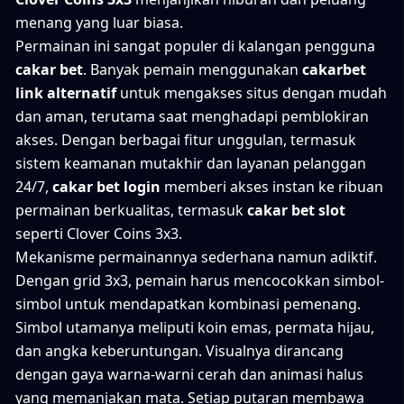
menang yang luar biasa.
Permainan ini sangat populer di kalangan pengguna
cakar bet
. Banyak pemain menggunakan
cakarbet
link alternatif
untuk mengakses situs dengan mudah
dan aman, terutama saat menghadapi pemblokiran
akses. Dengan berbagai fitur unggulan, termasuk
sistem keamanan mutakhir dan layanan pelanggan
24/7,
cakar bet login
memberi akses instan ke ribuan
permainan berkualitas, termasuk
cakar bet slot
seperti Clover Coins 3x3.
Mekanisme permainannya sederhana namun adiktif.
Dengan grid 3x3, pemain harus mencocokkan simbol-
simbol untuk mendapatkan kombinasi pemenang.
Simbol utamanya meliputi koin emas, permata hijau,
dan angka keberuntungan. Visualnya dirancang
dengan gaya warna-warni cerah dan animasi halus
yang memanjakan mata. Setiap putaran membawa