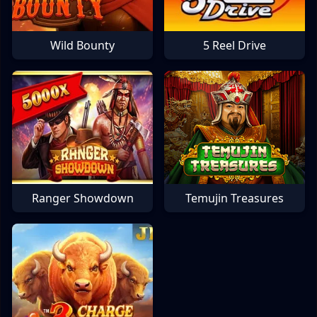
Wild Bounty
5 Reel Drive
Ranger Showdown
Temujin Treasures