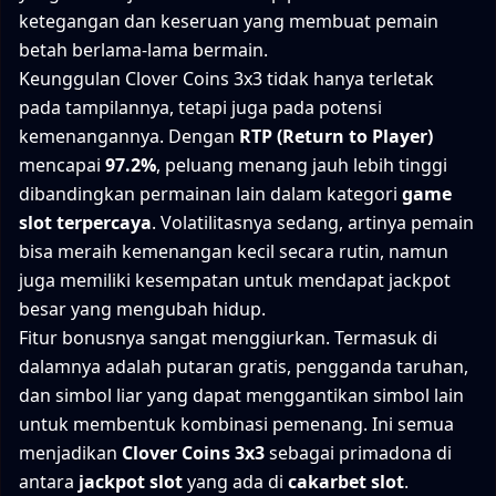
ketegangan dan keseruan yang membuat pemain
betah berlama-lama bermain.
Keunggulan Clover Coins 3x3 tidak hanya terletak
pada tampilannya, tetapi juga pada potensi
kemenangannya. Dengan
RTP (Return to Player)
mencapai
97.2%
, peluang menang jauh lebih tinggi
dibandingkan permainan lain dalam kategori
game
slot terpercaya
. Volatilitasnya sedang, artinya pemain
bisa meraih kemenangan kecil secara rutin, namun
juga memiliki kesempatan untuk mendapat jackpot
besar yang mengubah hidup.
Fitur bonusnya sangat menggiurkan. Termasuk di
dalamnya adalah putaran gratis, pengganda taruhan,
dan simbol liar yang dapat menggantikan simbol lain
untuk membentuk kombinasi pemenang. Ini semua
menjadikan
Clover Coins 3x3
sebagai primadona di
antara
jackpot slot
yang ada di
cakarbet slot
.