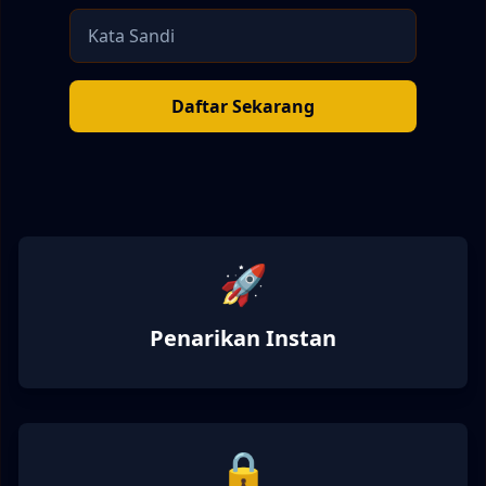
Daftar Sekarang
🚀
Penarikan Instan
🔒