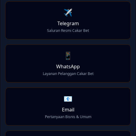
✈️
Telegram
Saluran Resmi Cakar Bet
📱
WhatsApp
Layanan Pelanggan Cakar Bet
📧
Email
Pertanyaan Bisnis & Umum