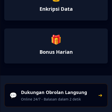
Enkripsi Data
🎁
Bonus Harian
Dukungan Obrolan Langsung
💬
➜
Online 24/7 - Balasan dalam 2 detik